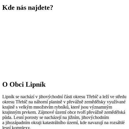
Kde nás najdete?
O Obci Lipník
Lipník se nachází v jihovýchodní části okresu Třebíč a leží ve středu
okresu Třebíč na náhorní planině v převážně zemědělsky využívané
krajině s velkým množstvím rybníků, které jsou významným
krajinným prvkem. Zájmové území obce tvoří převážně zemědělská
půda. Lesní porosty se nacházejí na jižním, jihovýchodním
a jihozápadním okraji katastrálního území, kde navazují na rozsáhlé
lesní komplexy.