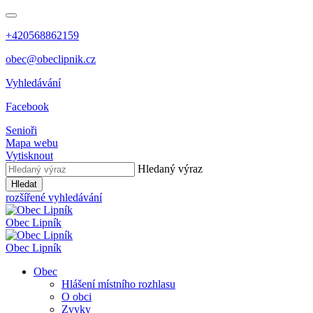
+420568862159
obec@obeclipnik.cz
Vyhledávání
Facebook
Senioři
Mapa webu
Vytisknout
Hledaný výraz
Hledat
rozšířené vyhledávání
Obec
Lipník
Obec
Lipník
Obec
Hlášení místního rozhlasu
O obci
Zvyky