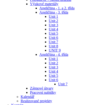
Výukové materiály
Angličtina - 1. a 2. třída
Angličtina - 3. třída
Unit 1
Unit 2
Unit 3
Unit 4
Unit 5
Unit 6
Unit 7
Unit 8
UNIT 9
Angličtina - 4. třída
Unit 1
Unit 2
Unit 3
Unit 4
Unit 5
Unit 6
Unit 7
Zájmové útvary
Pracovní nabídky
Kalendář
Realizované projekty