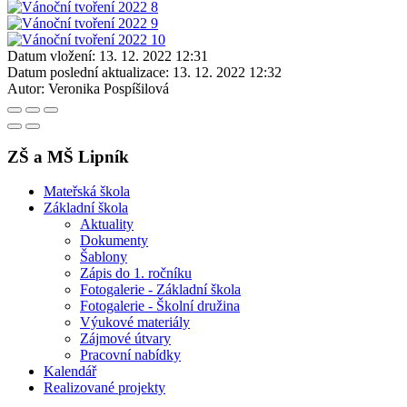
Datum vložení:
13. 12. 2022 12:31
Datum poslední aktualizace:
13. 12. 2022 12:32
Autor:
Veronika Pospíšilová
ZŠ a MŠ Lipník
Mateřská škola
Základní škola
Aktuality
Dokumenty
Šablony
Zápis do 1. ročníku
Fotogalerie - Základní škola
Fotogalerie - Školní družina
Výukové materiály
Zájmové útvary
Pracovní nabídky
Kalendář
Realizované projekty