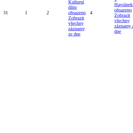
Kulturní
Havránek
dům
obsazeno
31
1
2
obsazeno
4
Zobrazit
Zobrazit
všechny
všechny
záznamy 
záznamy
dne
ze dne