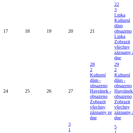
22
3
Lipka
Kulturní
dům
17
18
19
20
21
obsazeno
Lipka
Zobrazit
všechny
záznamy 
dne
28
29
2
2
Kulturní
Kulturní
dům -
dům -
obsazeno
obsazeno
24
25
26
27
Havránek -
Havránek
obsazeno
obsazeno
Zobrazit
Zobrazit
všechny
všechny
záznamy ze
záznamy 
dne
dne
3
5
1
1