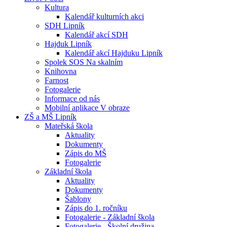
Kultura
Kalendář kulturních akci
SDH Lipník
Kalendář akcí SDH
Hajduk Lipník
Kalendář akcí Hajduku Lipník
Spolek SOS Na skalním
Knihovna
Farnost
Fotogalerie
Informace od nás
Mobilní aplikace V obraze
ZŠ a MŠ Lipník
Mateřská škola
Aktuality
Dokumenty
Zápis do MŠ
Fotogalerie
Základní škola
Aktuality
Dokumenty
Šablony
Zápis do 1. ročníku
Fotogalerie - Základní škola
Fotogalerie - Školní družina