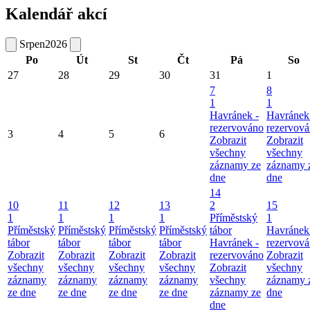
Kalendář akcí
Srpen
2026
Po
Út
St
Čt
Pá
So
27
28
29
30
31
1
7
8
1
1
Havránek -
Havránek
rezervováno
rezervov
3
4
5
6
Zobrazit
Zobrazit
všechny
všechny
záznamy ze
záznamy 
dne
dne
14
10
11
12
13
2
15
1
1
1
1
Příměstský
1
Příměstský
Příměstský
Příměstský
Příměstský
tábor
Havránek
tábor
tábor
tábor
tábor
Havránek -
rezervov
Zobrazit
Zobrazit
Zobrazit
Zobrazit
rezervováno
Zobrazit
všechny
všechny
všechny
všechny
Zobrazit
všechny
záznamy
záznamy
záznamy
záznamy
všechny
záznamy 
ze dne
ze dne
ze dne
ze dne
záznamy ze
dne
dne