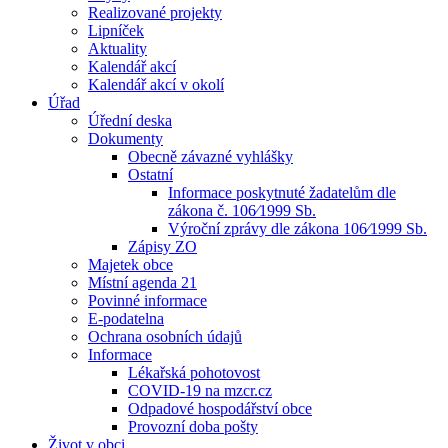
Realizované projekty
Lipníček
Aktuality
Kalendář akcí
Kalendář akcí v okolí
Úřad
Úřední deska
Dokumenty
Obecně závazné vyhlášky
Ostatní
Informace poskytnuté žadatelům dle
zákona č. 106⁄1999 Sb.
Výroční zprávy dle zákona 106⁄1999 Sb.
Zápisy ZO
Majetek obce
Místní agenda 21
Povinné informace
E-podatelna
Ochrana osobních údajů
Informace
Lékařská pohotovost
COVID-19 na mzcr.cz
Odpadové hospodářství obce
Provozní doba pošty
Život v obci