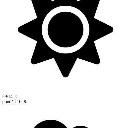
29/14 °C
pondělí
10. 8.