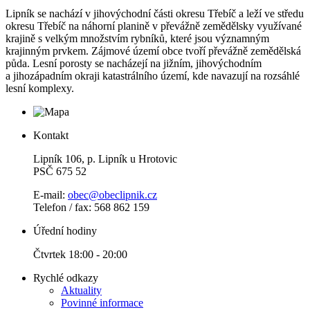
Lipník se nachází v jihovýchodní části okresu Třebíč a leží ve středu
okresu Třebíč na náhorní planině v převážně zemědělsky využívané
krajině s velkým množstvím rybníků, které jsou významným
krajinným prvkem. Zájmové území obce tvoří převážně zemědělská
půda. Lesní porosty se nacházejí na jižním, jihovýchodním
a jihozápadním okraji katastrálního území, kde navazují na rozsáhlé
lesní komplexy.
Kontakt
Lipník 106, p. Lipník u Hrotovic
PSČ 675 52
E-mail:
obec@obeclipnik.cz
Telefon / fax: 568 862 159
Úřední hodiny
Čtvrtek 18:00 - 20:00
Rychlé odkazy
Aktuality
Povinné informace