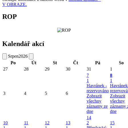
V OBRAZE.
ROP
Kalendář akcí
Srpen
2026
Po
Út
St
Čt
Pá
So
27
28
29
30
31
1
7
8
1
1
Havránek -
Havránek
rezervováno
rezervov
3
4
5
6
Zobrazit
Zobrazit
všechny
všechny
záznamy ze
záznamy 
dne
dne
14
10
11
12
13
2
15
1
1
1
1
Příměstský
1