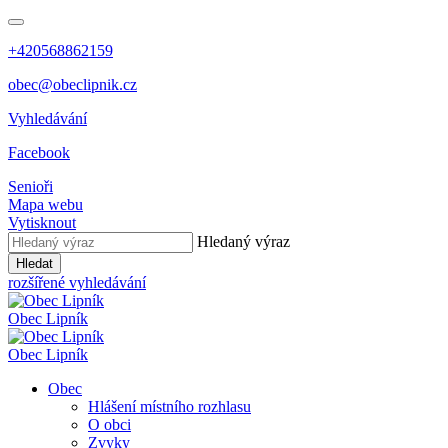
+420568862159
obec@obeclipnik.cz
Vyhledávání
Facebook
Senioři
Mapa webu
Vytisknout
Hledaný výraz
Hledat
rozšířené vyhledávání
Obec
Lipník
Obec
Lipník
Obec
Hlášení místního rozhlasu
O obci
Zvyky