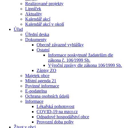
Realizované projekty
Lipníček
Aktuality
Kalendář akcí
Kalendář akcí v okolí
Úřad
Úřední deska
Dokumenty
Obecně závazné vyhlášky
Ostatní
Informace poskytnuté žadatelům dle
zákona č. 106⁄1999 Sb.
Výroční zprávy dle zákona 106⁄1999 Sb.
Zápisy ZO
Majetek obce
Místní agenda 21
Povinné informace
E-podatelna
Ochrana osobních údajů
Informace
Lékařská pohotovost
COVID-19 na mzcr.cz
Odpadové hospodářství obce
Provozní doba pošty
Život v obci