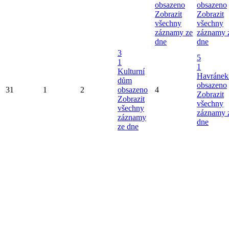
obsazeno
obsazeno
Zobrazit
Zobrazit
všechny
všechny
záznamy ze
záznamy 
dne
dne
3
5
1
1
Kulturní
Havránek
dům
obsazeno
31
1
2
obsazeno
4
Zobrazit
Zobrazit
všechny
všechny
záznamy 
záznamy
dne
ze dne