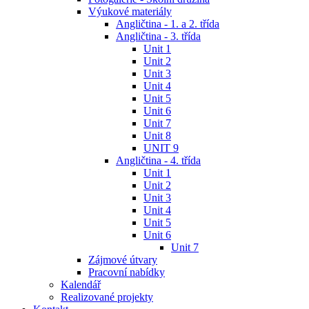
Výukové materiály
Angličtina - 1. a 2. třída
Angličtina - 3. třída
Unit 1
Unit 2
Unit 3
Unit 4
Unit 5
Unit 6
Unit 7
Unit 8
UNIT 9
Angličtina - 4. třída
Unit 1
Unit 2
Unit 3
Unit 4
Unit 5
Unit 6
Unit 7
Zájmové útvary
Pracovní nabídky
Kalendář
Realizované projekty