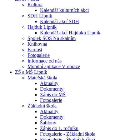
Kultura
Kalendář kulturních akci
SDH Lipník
Kalendář akcí SDH
Hajduk Lipník
Kalendář akcí Hajduku Lipník
Spolek SOS Na skalním
Knihovna
Farnost
Fotogalerie
Informace od nás
Mobilní aplikace V obraze
ZŠ a MŠ Lipník
Mateřská škola
Aktuality
Dokumenty
Zápis do MŠ
Fotogalerie
Základní škola
Aktuality
Dokumenty
Šablony
Zápis do 1. ročníku
Fotogalerie - Základní škola
Fotogalerie - Školní družina