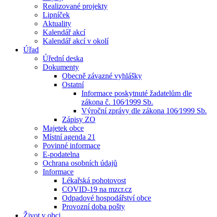
Realizované projekty
Lipníček
Aktuality
Kalendář akcí
Kalendář akcí v okolí
Úřad
Úřední deska
Dokumenty
Obecně závazné vyhlášky
Ostatní
Informace poskytnuté žadatelům dle
zákona č. 106⁄1999 Sb.
Výroční zprávy dle zákona 106⁄1999 Sb.
Zápisy ZO
Majetek obce
Místní agenda 21
Povinné informace
E-podatelna
Ochrana osobních údajů
Informace
Lékařská pohotovost
COVID-19 na mzcr.cz
Odpadové hospodářství obce
Provozní doba pošty
Život v obci