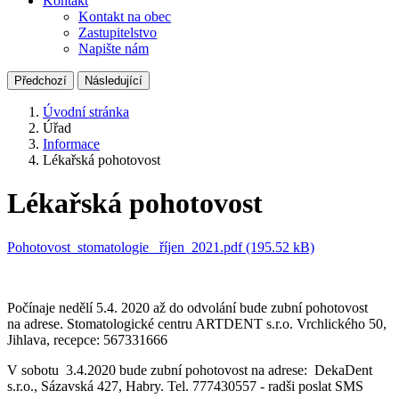
Kontakt
Kontakt na obec
Zastupitelstvo
Napište nám
Předchozí
Následující
Úvodní stránka
Úřad
Informace
Lékařská pohotovost
Lékařská pohotovost
Pohotovost_stomatologie _říjen_2021.pdf (195.52 kB)
Počínaje nedělí 5.4. 2020 až do odvolání bude zubní pohotovost
na adrese. Stomatologické centru ARTDENT s.r.o. Vrchlického 50,
Jihlava, recepce: 567331666
V sobotu 3.4.2020 bude zubní pohotovost na adrese: DekaDent
s.r.o., Sázavská 427, Habry. Tel. 777430557 - radši poslat SMS