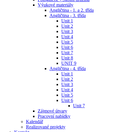
Výukové materiály
Angličtina - 1. a 2. třída
Angličtina - 3. třída
Unit 1
Unit 2
Unit 3
Unit 4
Unit 5
Unit 6
Unit 7
Unit 8
UNIT 9
Angličtina - 4. třída
Unit 1
Unit 2
Unit 3
Unit 4
Unit 5
Unit 6
Unit 7
Zájmové útvary
Pracovní nabídky
Kalendář
Realizované projekty