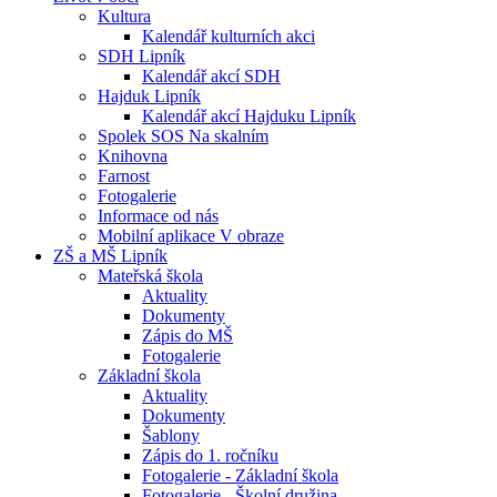
Kultura
Kalendář kulturních akci
SDH Lipník
Kalendář akcí SDH
Hajduk Lipník
Kalendář akcí Hajduku Lipník
Spolek SOS Na skalním
Knihovna
Farnost
Fotogalerie
Informace od nás
Mobilní aplikace V obraze
ZŠ a MŠ Lipník
Mateřská škola
Aktuality
Dokumenty
Zápis do MŠ
Fotogalerie
Základní škola
Aktuality
Dokumenty
Šablony
Zápis do 1. ročníku
Fotogalerie - Základní škola
Fotogalerie - Školní družina