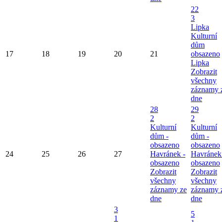
22
3
Lipka
Kulturní
dům
17
18
19
20
21
obsazeno
Lipka
Zobrazit
všechny
záznamy 
dne
28
29
2
2
Kulturní
Kulturní
dům -
dům -
obsazeno
obsazeno
24
25
26
27
Havránek -
Havránek
obsazeno
obsazeno
Zobrazit
Zobrazit
všechny
všechny
záznamy ze
záznamy 
dne
dne
3
5
1