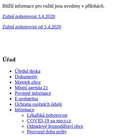
Bližší informace pro vužití jsou uvedeny v přílohách.
Zubní pohotovost 3.4.2020
Zubní pohotovost od 5.4.2020
Úřad
Úřední deska
Dokumenty
Majetek obce
Místní agenda 21
Povinné informace
E-podatelna
Ochrana osobních údajů
Informace
Lékařská pohotovost
COVID-19 na mzcr.cz
Odpadové hospodářství obce
Provozní doba pošty