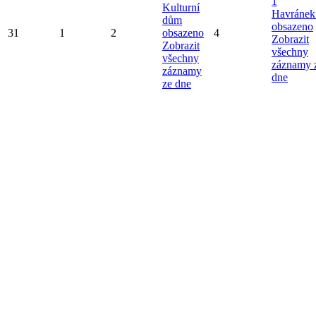
1
Kulturní
Havránek
dům
obsazeno
31
1
2
obsazeno
4
Zobrazit
Zobrazit
všechny
všechny
záznamy 
záznamy
dne
ze dne