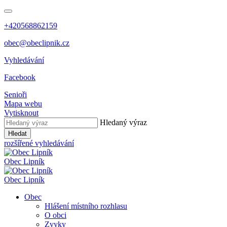
+420568862159
obec@obeclipnik.cz
Vyhledávání
Facebook
Senioři
Mapa webu
Vytisknout
Hledaný výraz
Hledat
rozšířené vyhledávání
Obec
Lipník
Obec
Lipník
Obec
Hlášení místního rozhlasu
O obci
Zvyky