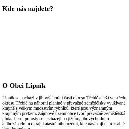
Kde nás najdete?
O Obci Lipník
Lipník se nachází v jihovýchodní části okresu Třebíč a leží ve středu
okresu Třebíč na náhorní planině v převážně zemědělsky využívané
krajině s velkým množstvím rybníků, které jsou významným
krajinným prvkem. Zájmové území obce tvoří převážně zemědělská
půda. Lesní porosty se nacházejí na jižním, jihovýchodním
a jihozápadním okraji katastrálního území, kde navazují na rozsáhlé
lesní komplexy.