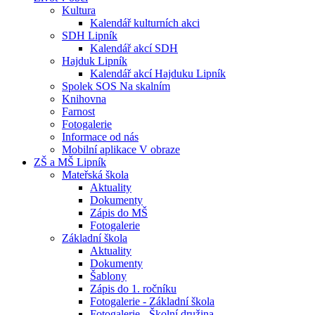
Kultura
Kalendář kulturních akci
SDH Lipník
Kalendář akcí SDH
Hajduk Lipník
Kalendář akcí Hajduku Lipník
Spolek SOS Na skalním
Knihovna
Farnost
Fotogalerie
Informace od nás
Mobilní aplikace V obraze
ZŠ a MŠ Lipník
Mateřská škola
Aktuality
Dokumenty
Zápis do MŠ
Fotogalerie
Základní škola
Aktuality
Dokumenty
Šablony
Zápis do 1. ročníku
Fotogalerie - Základní škola
Fotogalerie - Školní družina