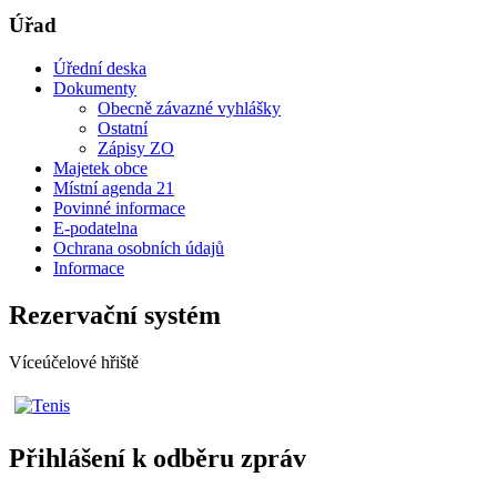
Úřad
Úřední deska
Dokumenty
Obecně závazné vyhlášky
Ostatní
Zápisy ZO
Majetek obce
Místní agenda 21
Povinné informace
E-podatelna
Ochrana osobních údajů
Informace
Rezervační systém
Víceúčelové hřiště
Přihlášení k odběru zpráv