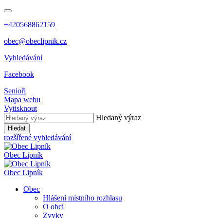
+420568862159
obec@obeclipnik.cz
Vyhledávání
Facebook
Senioři
Mapa webu
Vytisknout
Hledaný výraz
Hledat
rozšířené vyhledávání
Obec
Lipník
Obec
Lipník
Obec
Hlášení místního rozhlasu
O obci
Zvyky