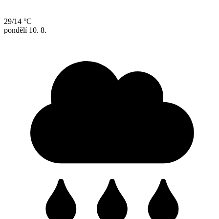
29/14 °C
pondělí
10. 8.