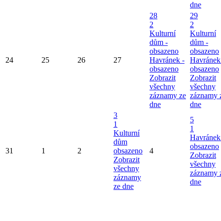
dne
28
29
2
2
Kulturní
Kulturní
dům -
dům -
obsazeno
obsazeno
24
25
26
27
Havránek -
Havránek
obsazeno
obsazeno
Zobrazit
Zobrazit
všechny
všechny
záznamy ze
záznamy 
dne
dne
3
5
1
1
Kulturní
Havránek
dům
obsazeno
31
1
2
obsazeno
4
Zobrazit
Zobrazit
všechny
všechny
záznamy 
záznamy
dne
ze dne