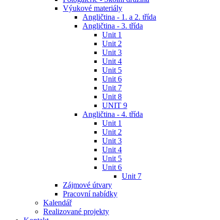
Výukové materiály
Angličtina - 1. a 2. třída
Angličtina - 3. třída
Unit 1
Unit 2
Unit 3
Unit 4
Unit 5
Unit 6
Unit 7
Unit 8
UNIT 9
Angličtina - 4. třída
Unit 1
Unit 2
Unit 3
Unit 4
Unit 5
Unit 6
Unit 7
Zájmové útvary
Pracovní nabídky
Kalendář
Realizované projekty