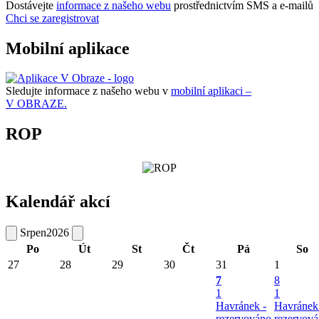
Dostávejte
informace z našeho webu
prostřednictvím SMS a e-mailů
Chci se zaregistrovat
Mobilní aplikace
Sledujte informace z našeho webu v
mobilní aplikaci –
V OBRAZE.
ROP
Kalendář akcí
Srpen
2026
Po
Út
St
Čt
Pá
So
27
28
29
30
31
1
7
8
1
1
Havránek -
Havránek
rezervováno
rezervov