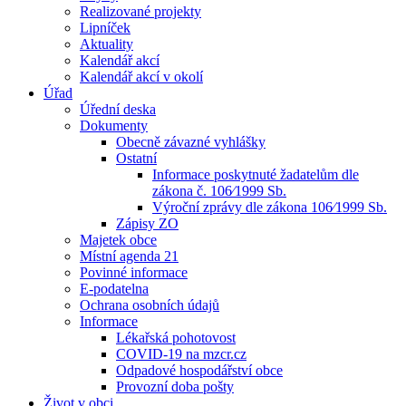
Realizované projekty
Lipníček
Aktuality
Kalendář akcí
Kalendář akcí v okolí
Úřad
Úřední deska
Dokumenty
Obecně závazné vyhlášky
Ostatní
Informace poskytnuté žadatelům dle
zákona č. 106⁄1999 Sb.
Výroční zprávy dle zákona 106⁄1999 Sb.
Zápisy ZO
Majetek obce
Místní agenda 21
Povinné informace
E-podatelna
Ochrana osobních údajů
Informace
Lékařská pohotovost
COVID-19 na mzcr.cz
Odpadové hospodářství obce
Provozní doba pošty
Život v obci