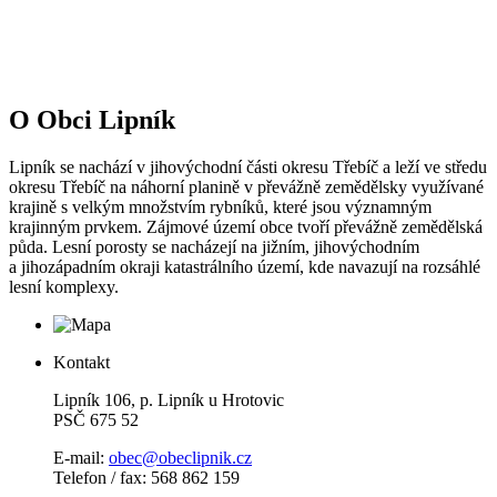
O Obci Lipník
Lipník se nachází v jihovýchodní části okresu Třebíč a leží ve středu
okresu Třebíč na náhorní planině v převážně zemědělsky využívané
krajině s velkým množstvím rybníků, které jsou významným
krajinným prvkem. Zájmové území obce tvoří převážně zemědělská
půda. Lesní porosty se nacházejí na jižním, jihovýchodním
a jihozápadním okraji katastrálního území, kde navazují na rozsáhlé
lesní komplexy.
Kontakt
Lipník 106, p. Lipník u Hrotovic
PSČ 675 52
E-mail:
obec@obeclipnik.cz
Telefon / fax: 568 862 159