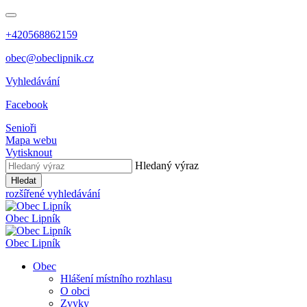
+420568862159
obec@obeclipnik.cz
Vyhledávání
Facebook
Senioři
Mapa webu
Vytisknout
Hledaný výraz
Hledat
rozšířené vyhledávání
Obec
Lipník
Obec
Lipník
Obec
Hlášení místního rozhlasu
O obci
Zvyky