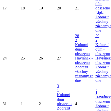
dům
17
18
19
20
21
obsazeno
Lipka
Zobrazit
všechny
záznamy 
dne
28
29
2
2
Kulturní
Kulturní
dům -
dům -
obsazeno
obsazeno
24
25
26
27
Havránek -
Havránek
obsazeno
obsazeno
Zobrazit
Zobrazit
všechny
všechny
záznamy ze
záznamy 
dne
dne
3
5
1
1
Kulturní
Havránek
dům
obsazeno
31
1
2
obsazeno
4
Zobrazit
Zobrazit
všechny