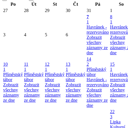
Po
Út
St
Čt
Pá
So
27
28
29
30
31
1
7
8
1
1
Havránek -
Havránek
rezervováno
rezervov
3
4
5
6
Zobrazit
Zobrazit
všechny
všechny
záznamy ze
záznamy 
dne
dne
14
10
11
12
13
2
15
1
1
1
1
Příměstský
1
Příměstský
Příměstský
Příměstský
Příměstský
tábor
Havránek
tábor
tábor
tábor
tábor
Havránek -
rezervov
Zobrazit
Zobrazit
Zobrazit
Zobrazit
rezervováno
Zobrazit
všechny
všechny
všechny
všechny
Zobrazit
všechny
záznamy
záznamy
záznamy
záznamy
všechny
záznamy 
ze dne
ze dne
ze dne
ze dne
záznamy ze
dne
dne
22
3
Lipka
Kulturní