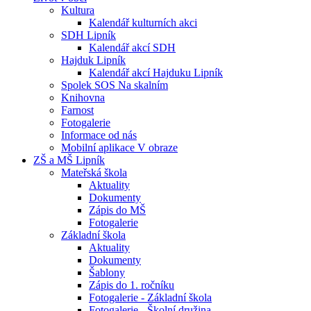
Kultura
Kalendář kulturních akci
SDH Lipník
Kalendář akcí SDH
Hajduk Lipník
Kalendář akcí Hajduku Lipník
Spolek SOS Na skalním
Knihovna
Farnost
Fotogalerie
Informace od nás
Mobilní aplikace V obraze
ZŠ a MŠ Lipník
Mateřská škola
Aktuality
Dokumenty
Zápis do MŠ
Fotogalerie
Základní škola
Aktuality
Dokumenty
Šablony
Zápis do 1. ročníku
Fotogalerie - Základní škola
Fotogalerie - Školní družina