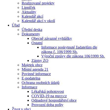
Realizované projekty
Lipníček
Aktuality
Kalendář akcí
Kalendář akcí v okolí
Úřad
Úřední deska
Dokumenty
Obecně závazné vyhlášky
Ostatní
Informace poskytnuté žadatelům dle
zákona č. 106⁄1999 Sb.
Výroční zprávy dle zákona 106⁄1999 Sb.
Zápisy ZO
Majetek obce
Místní agenda 21
Povinné informace
E-podatelna
Ochrana osobních údajů
Informace
Lékařská pohotovost
COVID-19 na mzcr.cz
Odpadové hospodářství obce
Provozní doba pošty
Život v obci