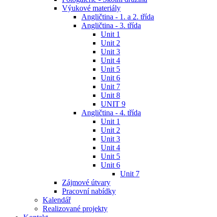
Výukové materiály
Angličtina - 1. a 2. třída
Angličtina - 3. třída
Unit 1
Unit 2
Unit 3
Unit 4
Unit 5
Unit 6
Unit 7
Unit 8
UNIT 9
Angličtina - 4. třída
Unit 1
Unit 2
Unit 3
Unit 4
Unit 5
Unit 6
Unit 7
Zájmové útvary
Pracovní nabídky
Kalendář
Realizované projekty