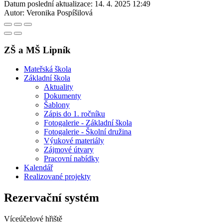
Datum poslední aktualizace:
14. 4. 2025 12:49
Autor:
Veronika Pospíšilová
ZŠ a MŠ Lipník
Mateřská škola
Základní škola
Aktuality
Dokumenty
Šablony
Zápis do 1. ročníku
Fotogalerie - Základní škola
Fotogalerie - Školní družina
Výukové materiály
Zájmové útvary
Pracovní nabídky
Kalendář
Realizované projekty
Rezervační systém
Víceúčelové hřiště