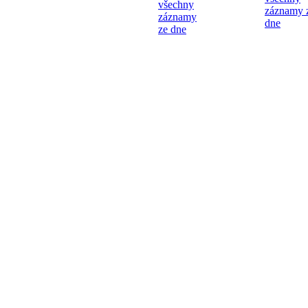
všechny
záznamy 
záznamy
dne
ze dne