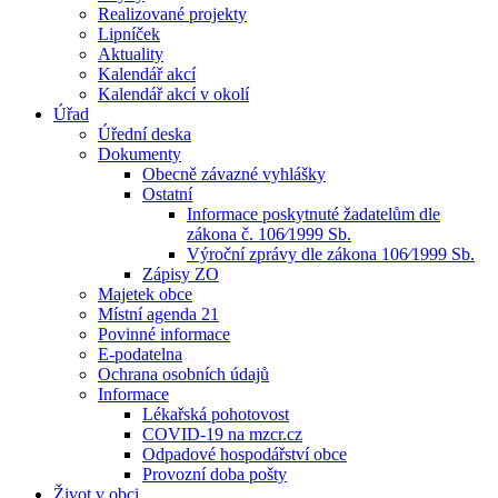
Realizované projekty
Lipníček
Aktuality
Kalendář akcí
Kalendář akcí v okolí
Úřad
Úřední deska
Dokumenty
Obecně závazné vyhlášky
Ostatní
Informace poskytnuté žadatelům dle
zákona č. 106⁄1999 Sb.
Výroční zprávy dle zákona 106⁄1999 Sb.
Zápisy ZO
Majetek obce
Místní agenda 21
Povinné informace
E-podatelna
Ochrana osobních údajů
Informace
Lékařská pohotovost
COVID-19 na mzcr.cz
Odpadové hospodářství obce
Provozní doba pošty
Život v obci