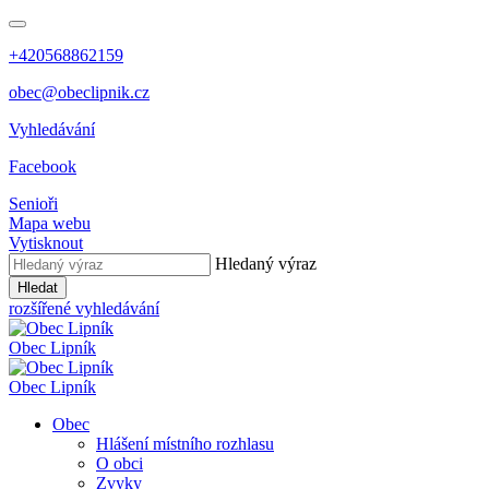
+420568862159
obec@obeclipnik.cz
Vyhledávání
Facebook
Senioři
Mapa webu
Vytisknout
Hledaný výraz
Hledat
rozšířené vyhledávání
Obec
Lipník
Obec
Lipník
Obec
Hlášení místního rozhlasu
O obci
Zvyky