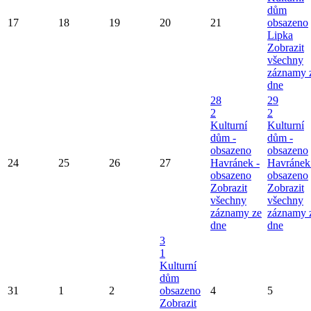
dům
17
18
19
20
21
obsazeno
Lipka
Zobrazit
všechny
záznamy 
dne
28
29
2
2
Kulturní
Kulturní
dům -
dům -
obsazeno
obsazeno
24
25
26
27
Havránek -
Havránek
obsazeno
obsazeno
Zobrazit
Zobrazit
všechny
všechny
záznamy ze
záznamy 
dne
dne
3
1
Kulturní
dům
31
1
2
obsazeno
4
5
Zobrazit