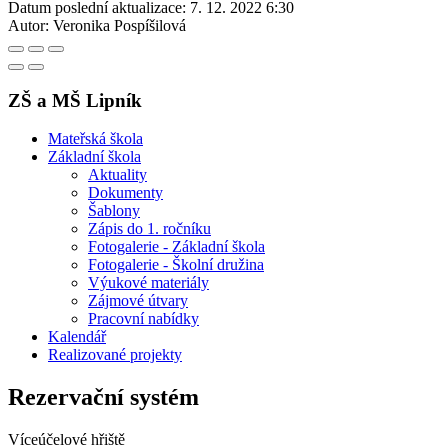
Datum poslední aktualizace:
7. 12. 2022 6:30
Autor:
Veronika Pospíšilová
ZŠ a MŠ Lipník
Mateřská škola
Základní škola
Aktuality
Dokumenty
Šablony
Zápis do 1. ročníku
Fotogalerie - Základní škola
Fotogalerie - Školní družina
Výukové materiály
Zájmové útvary
Pracovní nabídky
Kalendář
Realizované projekty
Rezervační systém
Víceúčelové hřiště