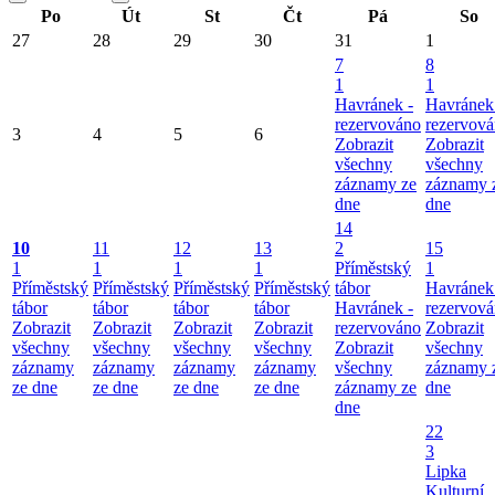
Po
Út
St
Čt
Pá
So
27
28
29
30
31
1
7
8
1
1
Havránek -
Havránek
rezervováno
rezervov
3
4
5
6
Zobrazit
Zobrazit
všechny
všechny
záznamy ze
záznamy 
dne
dne
14
10
11
12
13
2
15
1
1
1
1
Příměstský
1
Příměstský
Příměstský
Příměstský
Příměstský
tábor
Havránek
tábor
tábor
tábor
tábor
Havránek -
rezervov
Zobrazit
Zobrazit
Zobrazit
Zobrazit
rezervováno
Zobrazit
všechny
všechny
všechny
všechny
Zobrazit
všechny
záznamy
záznamy
záznamy
záznamy
všechny
záznamy 
ze dne
ze dne
ze dne
ze dne
záznamy ze
dne
dne
22
3
Lipka
Kulturní