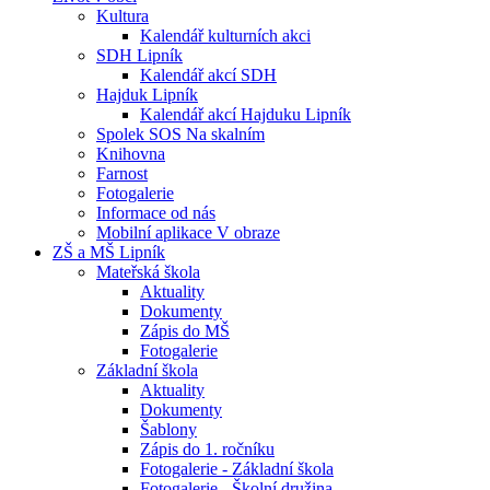
Kultura
Kalendář kulturních akci
SDH Lipník
Kalendář akcí SDH
Hajduk Lipník
Kalendář akcí Hajduku Lipník
Spolek SOS Na skalním
Knihovna
Farnost
Fotogalerie
Informace od nás
Mobilní aplikace V obraze
ZŠ a MŠ Lipník
Mateřská škola
Aktuality
Dokumenty
Zápis do MŠ
Fotogalerie
Základní škola
Aktuality
Dokumenty
Šablony
Zápis do 1. ročníku
Fotogalerie - Základní škola
Fotogalerie - Školní družina