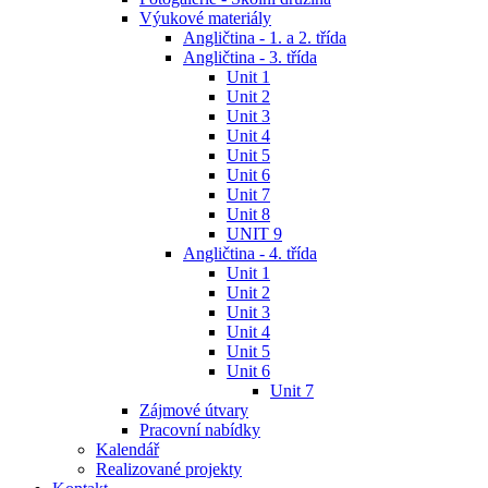
Výukové materiály
Angličtina - 1. a 2. třída
Angličtina - 3. třída
Unit 1
Unit 2
Unit 3
Unit 4
Unit 5
Unit 6
Unit 7
Unit 8
UNIT 9
Angličtina - 4. třída
Unit 1
Unit 2
Unit 3
Unit 4
Unit 5
Unit 6
Unit 7
Zájmové útvary
Pracovní nabídky
Kalendář
Realizované projekty