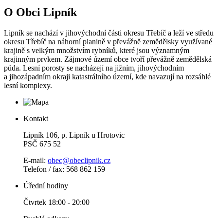
O Obci Lipník
Lipník se nachází v jihovýchodní části okresu Třebíč a leží ve středu
okresu Třebíč na náhorní planině v převážně zemědělsky využívané
krajině s velkým množstvím rybníků, které jsou významným
krajinným prvkem. Zájmové území obce tvoří převážně zemědělská
půda. Lesní porosty se nacházejí na jižním, jihovýchodním
a jihozápadním okraji katastrálního území, kde navazují na rozsáhlé
lesní komplexy.
Kontakt
Lipník 106, p. Lipník u Hrotovic
PSČ 675 52
E-mail:
obec@obeclipnik.cz
Telefon / fax: 568 862 159
Úřední hodiny
Čtvrtek 18:00 - 20:00