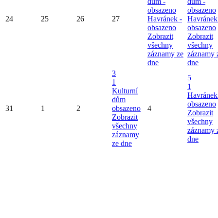
dům -
dům -
obsazeno
obsazeno
24
25
26
27
Havránek -
Havránek
obsazeno
obsazeno
Zobrazit
Zobrazit
všechny
všechny
záznamy ze
záznamy 
dne
dne
3
5
1
1
Kulturní
Havránek
dům
obsazeno
31
1
2
obsazeno
4
Zobrazit
Zobrazit
všechny
všechny
záznamy 
záznamy
dne
ze dne