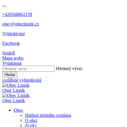
+420568862159
obec@obeclipnik.cz
Vyhledávání
Facebook
Senioři
Mapa webu
Vytisknout
Hledaný výraz
Hledat
rozšířené vyhledávání
Obec
Lipník
Obec
Lipník
Obec
Hlášení místního rozhlasu
O obci
Zvyky