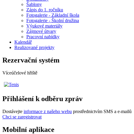
Šablony
Zápis do 1. ročníku
Fotogalerie - Základní škola
Fotogalerie - Školní družina
Výukové materiály
Zájmové útvary
Pracovní nabídky
Kalendář
Realizované projekty
Rezervační systém
Víceúčelové hřiště
Přihlášení k odběru zpráv
Dostávejte
informace z našeho webu
prostřednictvím SMS a e-mailů
Chci se zaregistrovat
Mobilní aplikace