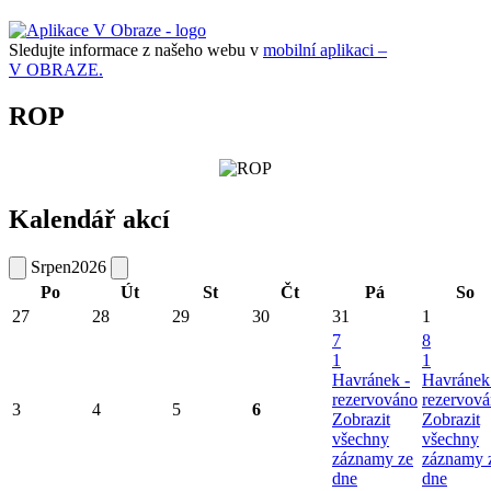
Sledujte informace z našeho webu v
mobilní aplikaci –
V OBRAZE.
ROP
Kalendář akcí
Srpen
2026
Po
Út
St
Čt
Pá
So
27
28
29
30
31
1
7
8
1
1
Havránek -
Havránek
rezervováno
rezervov
3
4
5
6
Zobrazit
Zobrazit
všechny
všechny
záznamy ze
záznamy 
dne
dne