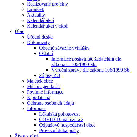
Realizované projekty
Lipníček
Aktuality
Kalendář akcí
Kalendář akcí v okolí
Úřad
Úřední deska
Dokumenty
Obecně závazné vyhlášky
Ostatní
Informace poskytnuté žadatelům dle
zákona č. 106⁄1999 Sb.
Výroční zprávy dle zákona 106⁄1999 Sb.
Zápisy ZO
Majetek obce
Místní agenda 21
Povinné informace
E-podatelna
Ochrana osobních údajů
Informace
Lékařská pohotovost
COVID-19 na mzcr.cz
Odpadové hospodářství obce
Provozní doba pošty
Život v obci