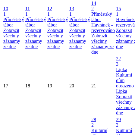
14
10
11
12
13
2
15
1
1
1
1
Příměstský
1
Příměstský
Příměstský
Příměstský
Příměstský
tábor
Havránek
tábor
tábor
tábor
tábor
Havránek -
rezervov
Zobrazit
Zobrazit
Zobrazit
Zobrazit
rezervováno
Zobrazit
všechny
všechny
všechny
všechny
Zobrazit
všechny
záznamy
záznamy
záznamy
záznamy
všechny
záznamy 
ze dne
ze dne
ze dne
ze dne
záznamy ze
dne
dne
22
3
Lipka
Kulturní
dům
17
18
19
20
21
obsazeno
Lipka
Zobrazit
všechny
záznamy 
dne
28
29
2
2
Kulturní
Kulturní