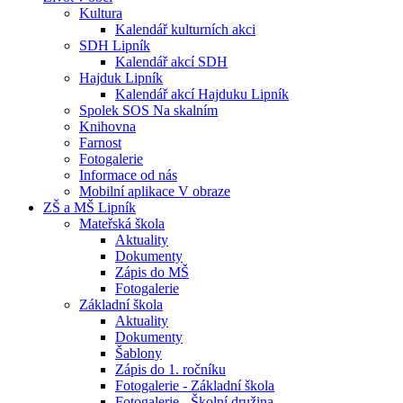
Kultura
Kalendář kulturních akci
SDH Lipník
Kalendář akcí SDH
Hajduk Lipník
Kalendář akcí Hajduku Lipník
Spolek SOS Na skalním
Knihovna
Farnost
Fotogalerie
Informace od nás
Mobilní aplikace V obraze
ZŠ a MŠ Lipník
Mateřská škola
Aktuality
Dokumenty
Zápis do MŠ
Fotogalerie
Základní škola
Aktuality
Dokumenty
Šablony
Zápis do 1. ročníku
Fotogalerie - Základní škola
Fotogalerie - Školní družina