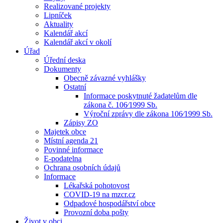
Realizované projekty
Lipníček
Aktuality
Kalendář akcí
Kalendář akcí v okolí
Úřad
Úřední deska
Dokumenty
Obecně závazné vyhlášky
Ostatní
Informace poskytnuté žadatelům dle
zákona č. 106⁄1999 Sb.
Výroční zprávy dle zákona 106⁄1999 Sb.
Zápisy ZO
Majetek obce
Místní agenda 21
Povinné informace
E-podatelna
Ochrana osobních údajů
Informace
Lékařská pohotovost
COVID-19 na mzcr.cz
Odpadové hospodářství obce
Provozní doba pošty
Život v obci