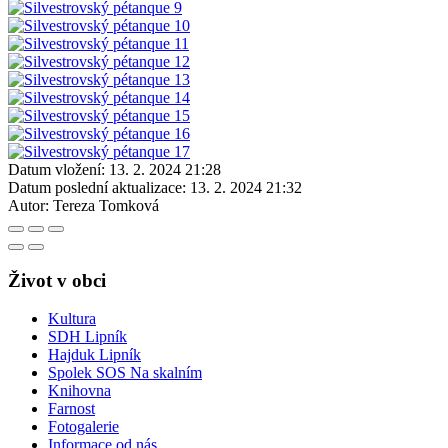
Datum vložení:
13. 2. 2024 21:28
Datum poslední aktualizace:
13. 2. 2024 21:32
Autor:
Tereza Tomková
Život v obci
Kultura
SDH Lipník
Hajduk Lipník
Spolek SOS Na skalním
Knihovna
Farnost
Fotogalerie
Informace od nás