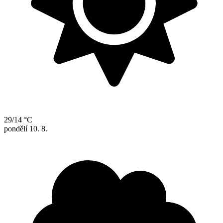
29/14 °C
pondělí
10. 8.