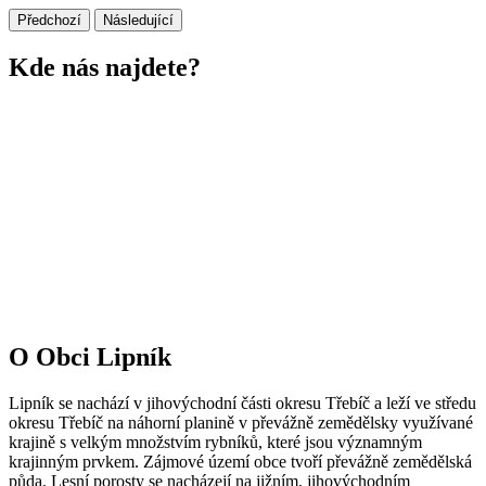
Předchozí
Následující
Kde nás najdete?
O Obci Lipník
Lipník se nachází v jihovýchodní části okresu Třebíč a leží ve středu
okresu Třebíč na náhorní planině v převážně zemědělsky využívané
krajině s velkým množstvím rybníků, které jsou významným
krajinným prvkem. Zájmové území obce tvoří převážně zemědělská
půda. Lesní porosty se nacházejí na jižním, jihovýchodním