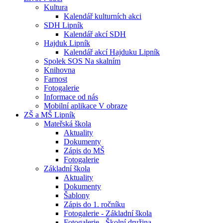
Kultura
Kalendář kulturních akci
SDH Lipník
Kalendář akcí SDH
Hajduk Lipník
Kalendář akcí Hajduku Lipník
Spolek SOS Na skalním
Knihovna
Farnost
Fotogalerie
Informace od nás
Mobilní aplikace V obraze
ZŠ a MŠ Lipník
Mateřská škola
Aktuality
Dokumenty
Zápis do MŠ
Fotogalerie
Základní škola
Aktuality
Dokumenty
Šablony
Zápis do 1. ročníku
Fotogalerie - Základní škola
Fotogalerie - Školní družina