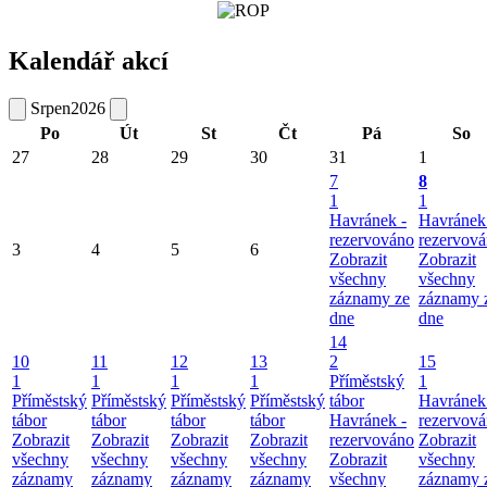
Kalendář akcí
Srpen
2026
Po
Út
St
Čt
Pá
So
27
28
29
30
31
1
7
8
1
1
Havránek -
Havránek
rezervováno
rezervov
3
4
5
6
Zobrazit
Zobrazit
všechny
všechny
záznamy ze
záznamy 
dne
dne
14
10
11
12
13
2
15
1
1
1
1
Příměstský
1
Příměstský
Příměstský
Příměstský
Příměstský
tábor
Havránek
tábor
tábor
tábor
tábor
Havránek -
rezervov
Zobrazit
Zobrazit
Zobrazit
Zobrazit
rezervováno
Zobrazit
všechny
všechny
všechny
všechny
Zobrazit
všechny
záznamy
záznamy
záznamy
záznamy
všechny
záznamy 