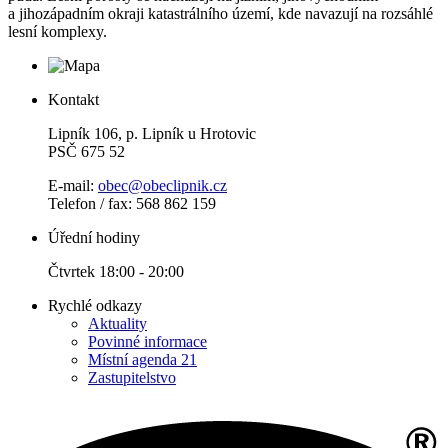
a jihozápadním okraji katastrálního území, kde navazují na rozsáhlé
lesní komplexy.
Kontakt
Lipník 106, p. Lipník u Hrotovic
PSČ 675 52
E-mail:
obec@obeclipnik.cz
Telefon / fax: 568 862 159
Úřední hodiny
Čtvrtek 18:00 - 20:00
Rychlé odkazy
Aktuality
Povinné informace
Místní agenda 21
Zastupitelstvo