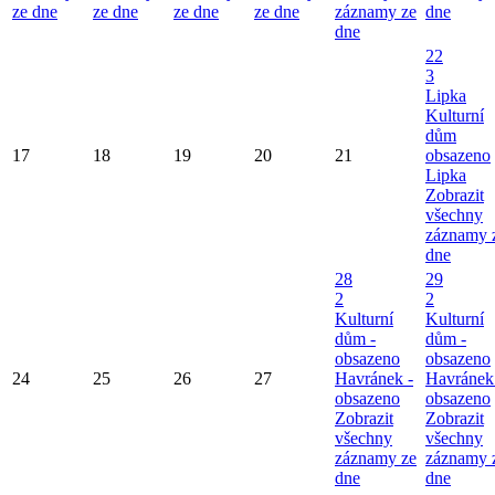
ze dne
ze dne
ze dne
ze dne
záznamy ze
dne
dne
22
3
Lipka
Kulturní
dům
17
18
19
20
21
obsazeno
Lipka
Zobrazit
všechny
záznamy 
dne
28
29
2
2
Kulturní
Kulturní
dům -
dům -
obsazeno
obsazeno
24
25
26
27
Havránek -
Havránek
obsazeno
obsazeno
Zobrazit
Zobrazit
všechny
všechny
záznamy ze
záznamy 
dne
dne