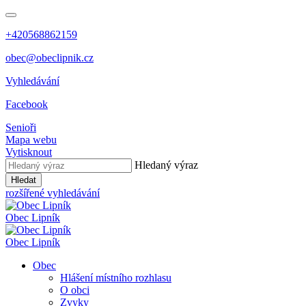
+420568862159
obec@obeclipnik.cz
Vyhledávání
Facebook
Senioři
Mapa webu
Vytisknout
Hledaný výraz
Hledat
rozšířené vyhledávání
Obec
Lipník
Obec
Lipník
Obec
Hlášení místního rozhlasu
O obci
Zvyky