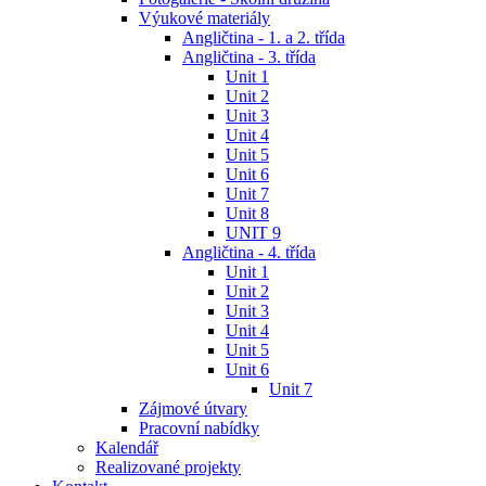
Výukové materiály
Angličtina - 1. a 2. třída
Angličtina - 3. třída
Unit 1
Unit 2
Unit 3
Unit 4
Unit 5
Unit 6
Unit 7
Unit 8
UNIT 9
Angličtina - 4. třída
Unit 1
Unit 2
Unit 3
Unit 4
Unit 5
Unit 6
Unit 7
Zájmové útvary
Pracovní nabídky
Kalendář
Realizované projekty