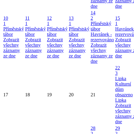
záznamy ze
záznamy 
dne
dne
14
10
11
12
13
2
15
1
1
1
1
Příměstský
1
Příměstský
Příměstský
Příměstský
Příměstský
tábor
Havránek
tábor
tábor
tábor
tábor
Havránek -
rezervov
Zobrazit
Zobrazit
Zobrazit
Zobrazit
rezervováno
Zobrazit
všechny
všechny
všechny
všechny
Zobrazit
všechny
záznamy
záznamy
záznamy
záznamy
všechny
záznamy 
ze dne
ze dne
ze dne
ze dne
záznamy ze
dne
dne
22
3
Lipka
Kulturní
dům
17
18
19
20
21
obsazeno
Lipka
Zobrazit
všechny
záznamy 
dne
28
29
2
2