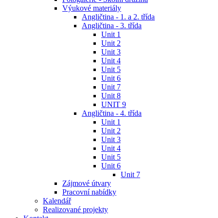
Výukové materiály
Angličtina - 1. a 2. třída
Angličtina - 3. třída
Unit 1
Unit 2
Unit 3
Unit 4
Unit 5
Unit 6
Unit 7
Unit 8
UNIT 9
Angličtina - 4. třída
Unit 1
Unit 2
Unit 3
Unit 4
Unit 5
Unit 6
Unit 7
Zájmové útvary
Pracovní nabídky
Kalendář
Realizované projekty