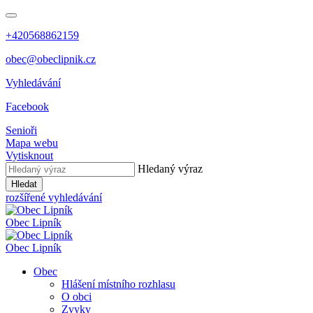
+420568862159
obec@obeclipnik.cz
Vyhledávání
Facebook
Senioři
Mapa webu
Vytisknout
Hledaný výraz
Hledat
rozšířené vyhledávání
Obec
Lipník
Obec
Lipník
Obec
Hlášení místního rozhlasu
O obci
Zvyky