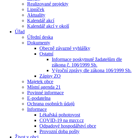
Realizované projekty
Lipníček
Aktuality
Kalendář akcí
Kalendář akcí v okolí
Úřad
Úřední deska
Dokumenty
Obecně závazné vyhlášky
Ostatní
Informace poskytnuté žadatelům dle
zákona č. 106⁄1999 Sb.
Výroční zprávy dle zákona 106⁄1999 Sb.
Zápisy ZO
Majetek obce
Místní agenda 21
Povinné informace
E-podatelna
Ochrana osobních údajů
Informace
Lékařská pohotovost
COVID-19 na mzcr.cz
Odpadové hospodářství obce
Provozní doba pošty
Život v obci