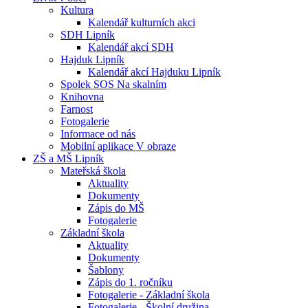
Kultura
Kalendář kulturních akci
SDH Lipník
Kalendář akcí SDH
Hajduk Lipník
Kalendář akcí Hajduku Lipník
Spolek SOS Na skalním
Knihovna
Farnost
Fotogalerie
Informace od nás
Mobilní aplikace V obraze
ZŠ a MŠ Lipník
Mateřská škola
Aktuality
Dokumenty
Zápis do MŠ
Fotogalerie
Základní škola
Aktuality
Dokumenty
Šablony
Zápis do 1. ročníku
Fotogalerie - Základní škola
Fotogalerie - Školní družina