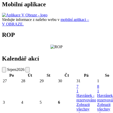
Mobilní aplikace
Sledujte informace z našeho webu v
mobilní aplikaci –
V OBRAZE.
ROP
Kalendář akcí
Srpen
2026
Po
Út
St
Čt
Pá
So
27
28
29
30
31
1
7
8
1
1
Havránek -
Havránek
rezervováno
rezervov
3
4
5
6
Zobrazit
Zobrazit
všechny
všechny