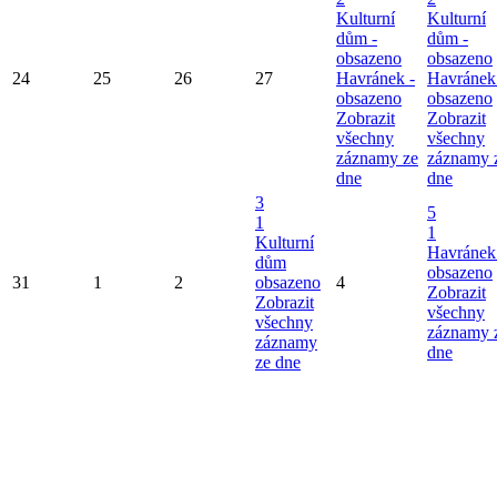
Kulturní
Kulturní
dům -
dům -
obsazeno
obsazeno
24
25
26
27
Havránek -
Havránek
obsazeno
obsazeno
Zobrazit
Zobrazit
všechny
všechny
záznamy ze
záznamy 
dne
dne
3
5
1
1
Kulturní
Havránek
dům
obsazeno
31
1
2
obsazeno
4
Zobrazit
Zobrazit
všechny
všechny
záznamy 
záznamy
dne
ze dne