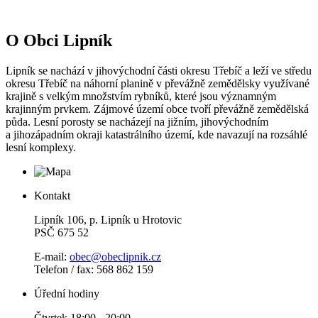
O Obci Lipník
Lipník se nachází v jihovýchodní části okresu Třebíč a leží ve středu
okresu Třebíč na náhorní planině v převážně zemědělsky využívané
krajině s velkým množstvím rybníků, které jsou významným
krajinným prvkem. Zájmové území obce tvoří převážně zemědělská
půda. Lesní porosty se nacházejí na jižním, jihovýchodním
a jihozápadním okraji katastrálního území, kde navazují na rozsáhlé
lesní komplexy.
Kontakt
Lipník 106, p. Lipník u Hrotovic
PSČ 675 52
E-mail:
obec@obeclipnik.cz
Telefon / fax: 568 862 159
Úřední hodiny
Čtvrtek 18:00 - 20:00