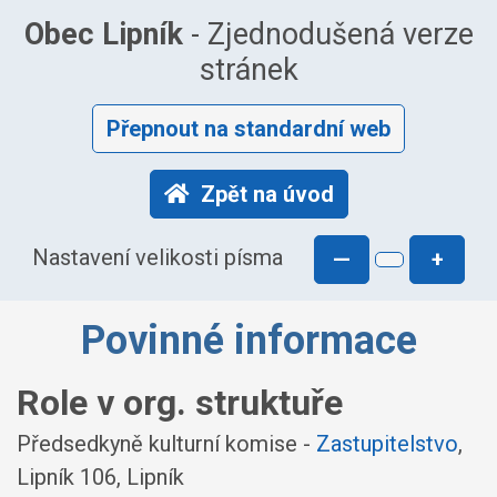
Obec Lipník
- Zjednodušená verze
stránek
Přepnout na standardní web
Zpět na úvod
Nastavení velikosti písma
—
+
Povinné informace
Role v org. struktuře
Předsedkyně kulturní komise -
Zastupitelstvo
,
Lipník 106, Lipník