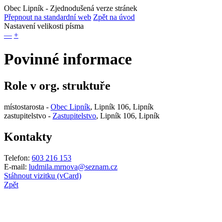
Obec Lipník
- Zjednodušená verze stránek
Přepnout na standardní web
Zpět na úvod
Nastavení velikosti písma
—
+
Povinné informace
Role v org. struktuře
místostarosta -
Obec Lipník
, Lipník 106, Lipník
zastupitelstvo -
Zastupitelstvo
, Lipník 106, Lipník
Kontakty
Telefon:
603 216 153
E-mail:
ludmila.mrnova@seznam.cz
Stáhnout vizitku (vCard)
Zpět