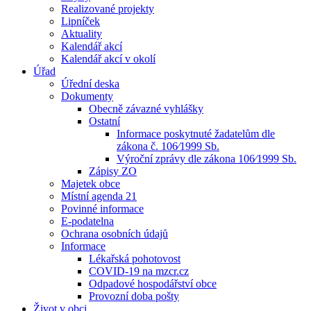
Realizované projekty
Lipníček
Aktuality
Kalendář akcí
Kalendář akcí v okolí
Úřad
Úřední deska
Dokumenty
Obecně závazné vyhlášky
Ostatní
Informace poskytnuté žadatelům dle
zákona č. 106⁄1999 Sb.
Výroční zprávy dle zákona 106⁄1999 Sb.
Zápisy ZO
Majetek obce
Místní agenda 21
Povinné informace
E-podatelna
Ochrana osobních údajů
Informace
Lékařská pohotovost
COVID-19 na mzcr.cz
Odpadové hospodářství obce
Provozní doba pošty
Život v obci