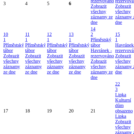
rezervováno
rezervov
3
4
5
6
Zobrazit
Zobrazit
všechny
všechny
záznamy ze
záznamy 
dne
dne
14
10
11
12
13
2
15
1
1
1
1
Příměstský
1
Příměstský
Příměstský
Příměstský
Příměstský
tábor
Havránek
tábor
tábor
tábor
tábor
Havránek -
rezervov
Zobrazit
Zobrazit
Zobrazit
Zobrazit
rezervováno
Zobrazit
všechny
všechny
všechny
všechny
Zobrazit
všechny
záznamy
záznamy
záznamy
záznamy
všechny
záznamy 
ze dne
ze dne
ze dne
ze dne
záznamy ze
dne
dne
22
3
Lipka
Kulturní
dům
17
18
19
20
21
obsazeno
Lipka
Zobrazit
všechny
záznamy 