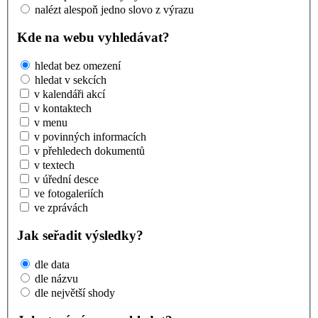
nalézt alespoň jedno slovo z výrazu
Kde na webu vyhledávat?
hledat bez omezení
hledat v sekcích
v kalendáři akcí
v kontaktech
v menu
v povinných informacích
v přehledech dokumentů
v textech
v úřední desce
ve fotogaleriích
ve zprávách
Jak seřadit výsledky?
dle data
dle názvu
dle největší shody