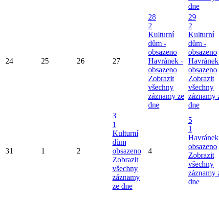
dne
28
29
2
2
Kulturní
Kulturní
dům -
dům -
obsazeno
obsazeno
24
25
26
27
Havránek -
Havránek
obsazeno
obsazeno
Zobrazit
Zobrazit
všechny
všechny
záznamy ze
záznamy 
dne
dne
3
5
1
1
Kulturní
Havránek
dům
obsazeno
31
1
2
obsazeno
4
Zobrazit
Zobrazit
všechny
všechny
záznamy 
záznamy
dne
ze dne