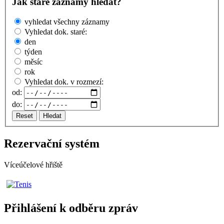
Jak staré záznamy hledat?
vyhledat všechny záznamy
Vyhledat dok. staré:
den
týden
měsíc
rok
Vyhledat dok. v rozmezí:
od:
do:
Reset
Hledat
Rezervační systém
Víceúčelové hřiště
Přihlášení k odběru zpráv