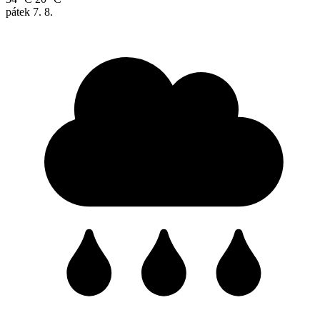
pátek
7. 8.