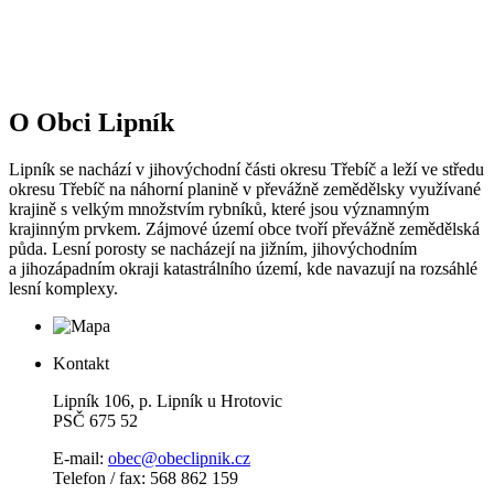
O Obci Lipník
Lipník se nachází v jihovýchodní části okresu Třebíč a leží ve středu
okresu Třebíč na náhorní planině v převážně zemědělsky využívané
krajině s velkým množstvím rybníků, které jsou významným
krajinným prvkem. Zájmové území obce tvoří převážně zemědělská
půda. Lesní porosty se nacházejí na jižním, jihovýchodním
a jihozápadním okraji katastrálního území, kde navazují na rozsáhlé
lesní komplexy.
Kontakt
Lipník 106, p. Lipník u Hrotovic
PSČ 675 52
E-mail:
obec@obeclipnik.cz
Telefon / fax: 568 862 159