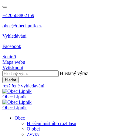
+420568862159
obec@obeclipnik.cz
Vyhledávání
Facebook
Senioři
Mapa webu
Vytisknout
Hledaný výraz
Hledat
rozšířené vyhledávání
Obec
Lipník
Obec
Lipník
Obec
Hlášení místního rozhlasu
O obci
Zvyky