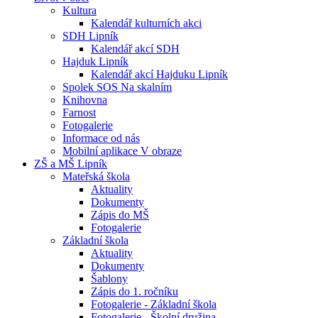
Kultura
Kalendář kulturních akci
SDH Lipník
Kalendář akcí SDH
Hajduk Lipník
Kalendář akcí Hajduku Lipník
Spolek SOS Na skalním
Knihovna
Farnost
Fotogalerie
Informace od nás
Mobilní aplikace V obraze
ZŠ a MŠ Lipník
Mateřská škola
Aktuality
Dokumenty
Zápis do MŠ
Fotogalerie
Základní škola
Aktuality
Dokumenty
Šablony
Zápis do 1. ročníku
Fotogalerie - Základní škola
Fotogalerie - Školní družina