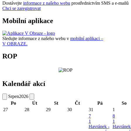
Dostávejte
informace z našeho webu
prostřednictvím SMS a e-mailů
Chci se zaregistrovat
Mobilní aplikace
Sledujte informace z našeho webu v
mobilní aplikaci –
V OBRAZE.
ROP
Kalendář akcí
Srpen
2026
Po
Út
St
Čt
Pá
So
27
28
29
30
31
1
7
8
1
1
Havránek -
Havránek