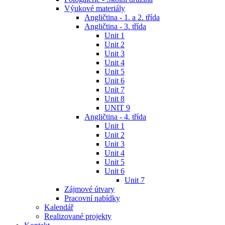
Výukové materiály
Angličtina - 1. a 2. třída
Angličtina - 3. třída
Unit 1
Unit 2
Unit 3
Unit 4
Unit 5
Unit 6
Unit 7
Unit 8
UNIT 9
Angličtina - 4. třída
Unit 1
Unit 2
Unit 3
Unit 4
Unit 5
Unit 6
Unit 7
Zájmové útvary
Pracovní nabídky
Kalendář
Realizované projekty