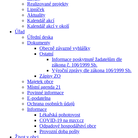
Realizované projekty
Lipníček
Aktuality
Kalendář akcí
Kalendář akcí v okolí
Úřad
Úřední deska
Dokumenty
Obecně závazné vyhlášky
Ostatní
Informace poskytnuté žadatelům dle
zákona č. 106⁄1999 Sb.
Výroční zprávy dle zákona 106⁄1999 Sb.
Zápisy ZO
Majetek obce
Místní agenda 21
Povinné informace
E-podatelna
Ochrana osobních údajů
Informace
Lékařská pohotovost
COVID-19 na mzcr.cz
Odpadové hospodářství obce
Provozní doba pošty
Život v obci