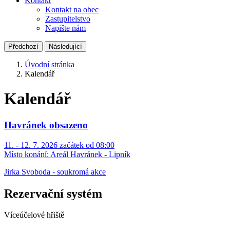
Kontakt
Kontakt na obec
Zastupitelstvo
Napište nám
Předchozí
Následující
Úvodní stránka
Kalendář
Kalendář
Havránek obsazeno
11. - 12. 7. 2026 začátek od 08:00
Místo konání:
Areál Havránek - Lipník
Jirka Svoboda - soukromá akce
Rezervační systém
Víceúčelové hřiště