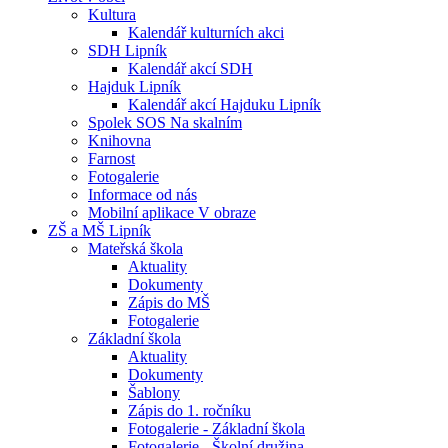
Kultura
Kalendář kulturních akci
SDH Lipník
Kalendář akcí SDH
Hajduk Lipník
Kalendář akcí Hajduku Lipník
Spolek SOS Na skalním
Knihovna
Farnost
Fotogalerie
Informace od nás
Mobilní aplikace V obraze
ZŠ a MŠ Lipník
Mateřská škola
Aktuality
Dokumenty
Zápis do MŠ
Fotogalerie
Základní škola
Aktuality
Dokumenty
Šablony
Zápis do 1. ročníku
Fotogalerie - Základní škola
Fotogalerie - Školní družina