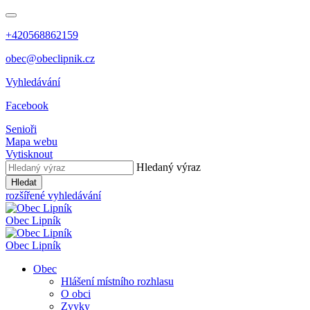
+420568862159
obec@obeclipnik.cz
Vyhledávání
Facebook
Senioři
Mapa webu
Vytisknout
Hledaný výraz
Hledat
rozšířené vyhledávání
Obec
Lipník
Obec
Lipník
Obec
Hlášení místního rozhlasu
O obci
Zvyky