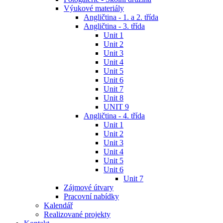
Výukové materiály
Angličtina - 1. a 2. třída
Angličtina - 3. třída
Unit 1
Unit 2
Unit 3
Unit 4
Unit 5
Unit 6
Unit 7
Unit 8
UNIT 9
Angličtina - 4. třída
Unit 1
Unit 2
Unit 3
Unit 4
Unit 5
Unit 6
Unit 7
Zájmové útvary
Pracovní nabídky
Kalendář
Realizované projekty