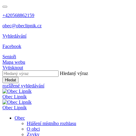
+420568862159
obec@obeclipnik.cz
Vyhledávání
Facebook
Senioři
Mapa webu
Vytisknout
Hledaný výraz
Hledat
rozšířené vyhledávání
Obec
Lipník
Obec
Lipník
Obec
Hlášení místního rozhlasu
O obci
Zvyky