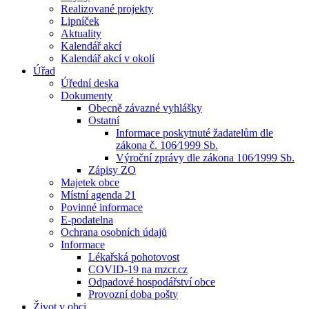
Realizované projekty
Lipníček
Aktuality
Kalendář akcí
Kalendář akcí v okolí
Úřad
Úřední deska
Dokumenty
Obecně závazné vyhlášky
Ostatní
Informace poskytnuté žadatelům dle
zákona č. 106⁄1999 Sb.
Výroční zprávy dle zákona 106⁄1999 Sb.
Zápisy ZO
Majetek obce
Místní agenda 21
Povinné informace
E-podatelna
Ochrana osobních údajů
Informace
Lékařská pohotovost
COVID-19 na mzcr.cz
Odpadové hospodářství obce
Provozní doba pošty
Život v obci