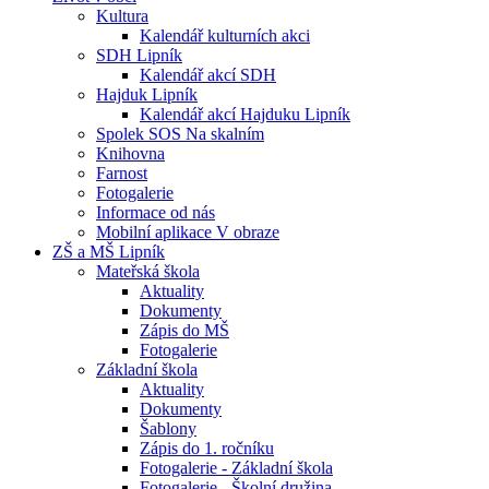
Kultura
Kalendář kulturních akci
SDH Lipník
Kalendář akcí SDH
Hajduk Lipník
Kalendář akcí Hajduku Lipník
Spolek SOS Na skalním
Knihovna
Farnost
Fotogalerie
Informace od nás
Mobilní aplikace V obraze
ZŠ a MŠ Lipník
Mateřská škola
Aktuality
Dokumenty
Zápis do MŠ
Fotogalerie
Základní škola
Aktuality
Dokumenty
Šablony
Zápis do 1. ročníku
Fotogalerie - Základní škola
Fotogalerie - Školní družina