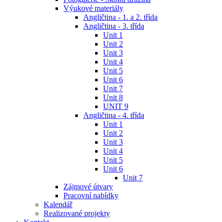
Výukové materiály
Angličtina - 1. a 2. třída
Angličtina - 3. třída
Unit 1
Unit 2
Unit 3
Unit 4
Unit 5
Unit 6
Unit 7
Unit 8
UNIT 9
Angličtina - 4. třída
Unit 1
Unit 2
Unit 3
Unit 4
Unit 5
Unit 6
Unit 7
Zájmové útvary
Pracovní nabídky
Kalendář
Realizované projekty