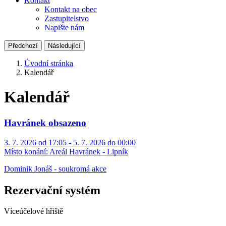
Kontakt
Kontakt na obec
Zastupitelstvo
Napište nám
Předchozí
Následující
Úvodní stránka
Kalendář
Kalendář
Havránek obsazeno
3. 7. 2026 od 17:05 - 5. 7. 2026 do 00:00
Místo konání:
Areál Havránek - Lipník
Dominik Jonáš - soukromá akce
Rezervační systém
Víceúčelové hřiště