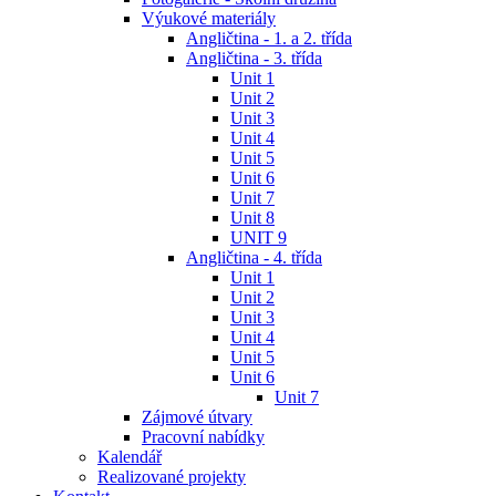
Výukové materiály
Angličtina - 1. a 2. třída
Angličtina - 3. třída
Unit 1
Unit 2
Unit 3
Unit 4
Unit 5
Unit 6
Unit 7
Unit 8
UNIT 9
Angličtina - 4. třída
Unit 1
Unit 2
Unit 3
Unit 4
Unit 5
Unit 6
Unit 7
Zájmové útvary
Pracovní nabídky
Kalendář
Realizované projekty