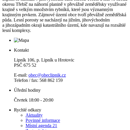
okresu Třebíč na náhorní planině v převážně zemědělsky využívané
krajině s velkým množstvím rybníků, které jsou významným
krajinným prvkem. Zájmové území obce tvoří převážně zemědělská
půda. Lesní porosty se nacházejí na jižním, jihovýchodním
a jihozápadním okraji katastrálního území, kde navazují na rozsáhlé
lesní komplexy.
Kontakt
Lipník 106, p. Lipník u Hrotovic
PSČ 675 52
E-mail:
obec@obeclipnik.cz
Telefon / fax: 568 862 159
Úřední hodiny
Čtvrtek 18:00 - 20:00
Rychlé odkazy
Aktuality
Povinné informace
Místní agenda 21