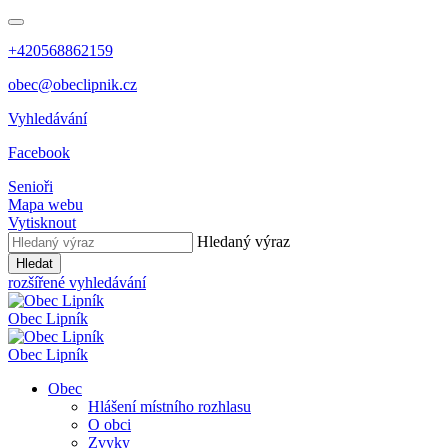
+420568862159
obec@obeclipnik.cz
Vyhledávání
Facebook
Senioři
Mapa webu
Vytisknout
Hledaný výraz
Hledat
rozšířené vyhledávání
Obec
Lipník
Obec
Lipník
Obec
Hlášení místního rozhlasu
O obci
Zvyky