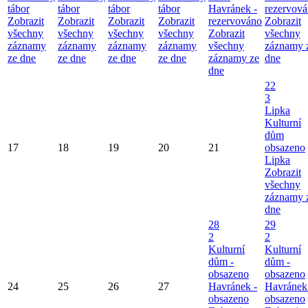
tábor
tábor
tábor
tábor
Havránek -
rezervov
Zobrazit
Zobrazit
Zobrazit
Zobrazit
rezervováno
Zobrazit
všechny
všechny
všechny
všechny
Zobrazit
všechny
záznamy
záznamy
záznamy
záznamy
všechny
záznamy 
ze dne
ze dne
ze dne
ze dne
záznamy ze
dne
dne
22
3
Lipka
Kulturní
dům
17
18
19
20
21
obsazeno
Lipka
Zobrazit
všechny
záznamy 
dne
28
29
2
2
Kulturní
Kulturní
dům -
dům -
obsazeno
obsazeno
24
25
26
27
Havránek -
Havránek
obsazeno
obsazeno