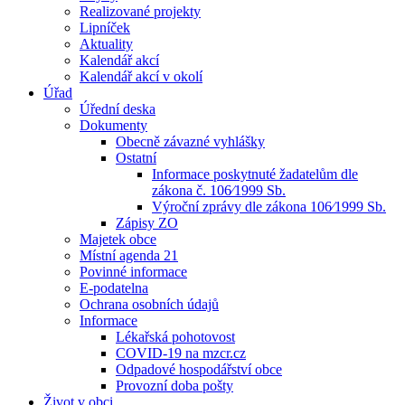
Realizované projekty
Lipníček
Aktuality
Kalendář akcí
Kalendář akcí v okolí
Úřad
Úřední deska
Dokumenty
Obecně závazné vyhlášky
Ostatní
Informace poskytnuté žadatelům dle
zákona č. 106⁄1999 Sb.
Výroční zprávy dle zákona 106⁄1999 Sb.
Zápisy ZO
Majetek obce
Místní agenda 21
Povinné informace
E-podatelna
Ochrana osobních údajů
Informace
Lékařská pohotovost
COVID-19 na mzcr.cz
Odpadové hospodářství obce
Provozní doba pošty
Život v obci