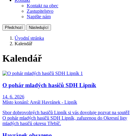
Kontakt
Kontakt na obec
Zastupitelstvo
Napište nám
Předchozí
Následující
Úvodní stránka
Kalendář
Kalendář
O pohár mladých hasičů SDH Lipník
14. 6. 2026
Místo konání:
Areál Havránek - Lipník
Sbor dobrovolných hasičů Lipník si vás dovoluje pozvat na soutěž
O pohár mladých hasičů SDH Lipník, zařazenou do Okresní ligy
mladých hasičů okresu Třebíč.
Havránek obsazeno