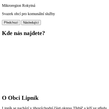
Mikroregion Rokytná
Svazek obcí pro komunální služby
Předchozí
Následující
Kde nás najdete?
O Obci Lipník
Lipník se nachází v jihovýchodní části okresu Třebíč a leží ve středu