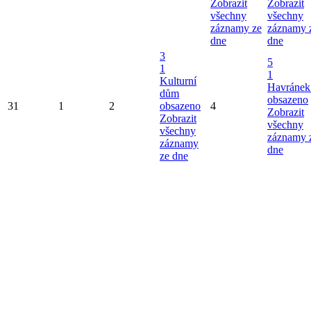
Zobrazit
Zobrazit
všechny
všechny
záznamy ze
záznamy 
dne
dne
3
5
1
1
Kulturní
Havránek
dům
obsazeno
31
1
2
obsazeno
4
Zobrazit
Zobrazit
všechny
všechny
záznamy 
záznamy
dne
ze dne