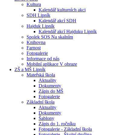
Kultura
Kalendář kulturních akci
SDH Lipník
Kalendář akcí SDH
Hajduk Lipník
Kalendář akcí Hajduku Lipník
Spolek SOS Na skalním
Knihovna
Farnost
Fotogalerie
Informace od nás
Mobilní aplikace V obraze
ZŠ a MŠ Lipník
Mateřská škola
Aktuality
Dokumenty
Zápis do MŠ
Fotogalerie
Základní škola
Aktuality
Dokumenty
Šablony
Zápis do 1. ročníku
Fotogalerie - Základní škola
Fotogalerie - Školní družina