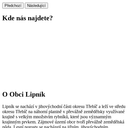
Předchozí
Následující
Kde nás najdete?
O Obci Lipník
Lipník se nachází v jihovýchodní části okresu Třebíč a leží ve středu
okresu Třebíč na náhorní planině v převážně zemědělsky využívané
krajině s velkým množstvím rybníků, které jsou významným
krajinným prvkem. Zájmové území obce tvoří převážně zemědělská
půda. Lesní porosty se nacházejí na jižním, jihovýchodním