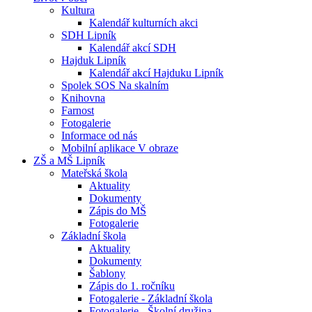
Kultura
Kalendář kulturních akci
SDH Lipník
Kalendář akcí SDH
Hajduk Lipník
Kalendář akcí Hajduku Lipník
Spolek SOS Na skalním
Knihovna
Farnost
Fotogalerie
Informace od nás
Mobilní aplikace V obraze
ZŠ a MŠ Lipník
Mateřská škola
Aktuality
Dokumenty
Zápis do MŠ
Fotogalerie
Základní škola
Aktuality
Dokumenty
Šablony
Zápis do 1. ročníku
Fotogalerie - Základní škola
Fotogalerie - Školní družina