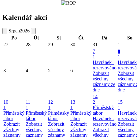
Kalendář akcí
Srpen
2026
Po
Út
St
Čt
Pá
So
27
28
29
30
31
1
7
8
1
1
Havránek -
Havránek
rezervováno
rezervov
3
4
5
6
Zobrazit
Zobrazit
všechny
všechny
záznamy ze
záznamy 
dne
dne
14
10
11
12
13
2
15
1
1
1
1
Příměstský
1
Příměstský
Příměstský
Příměstský
Příměstský
tábor
Havránek
tábor
tábor
tábor
tábor
Havránek -
rezervov
Zobrazit
Zobrazit
Zobrazit
Zobrazit
rezervováno
Zobrazit
všechny
všechny
všechny
všechny
Zobrazit
všechny
záznamy
záznamy
záznamy
záznamy
všechny
záznamy 