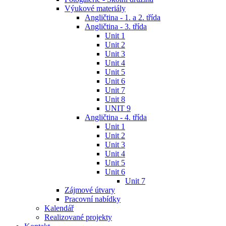
Výukové materiály
Angličtina - 1. a 2. třída
Angličtina - 3. třída
Unit 1
Unit 2
Unit 3
Unit 4
Unit 5
Unit 6
Unit 7
Unit 8
UNIT 9
Angličtina - 4. třída
Unit 1
Unit 2
Unit 3
Unit 4
Unit 5
Unit 6
Unit 7
Zájmové útvary
Pracovní nabídky
Kalendář
Realizované projekty