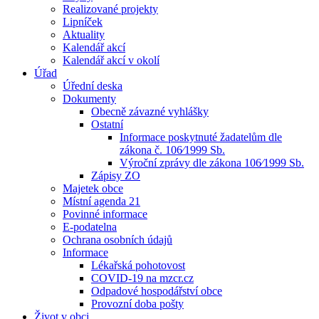
Realizované projekty
Lipníček
Aktuality
Kalendář akcí
Kalendář akcí v okolí
Úřad
Úřední deska
Dokumenty
Obecně závazné vyhlášky
Ostatní
Informace poskytnuté žadatelům dle
zákona č. 106⁄1999 Sb.
Výroční zprávy dle zákona 106⁄1999 Sb.
Zápisy ZO
Majetek obce
Místní agenda 21
Povinné informace
E-podatelna
Ochrana osobních údajů
Informace
Lékařská pohotovost
COVID-19 na mzcr.cz
Odpadové hospodářství obce
Provozní doba pošty
Život v obci