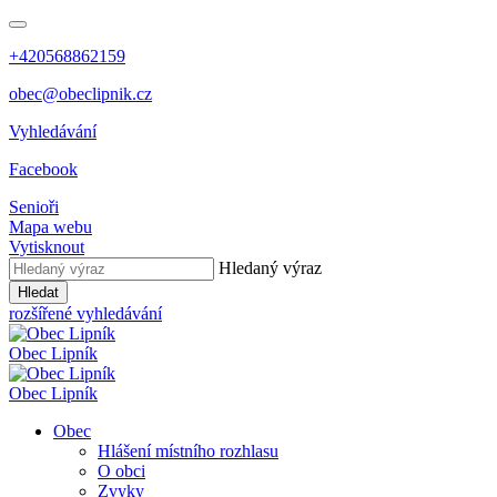
+420568862159
obec@obeclipnik.cz
Vyhledávání
Facebook
Senioři
Mapa webu
Vytisknout
Hledaný výraz
Hledat
rozšířené vyhledávání
Obec
Lipník
Obec
Lipník
Obec
Hlášení místního rozhlasu
O obci
Zvyky