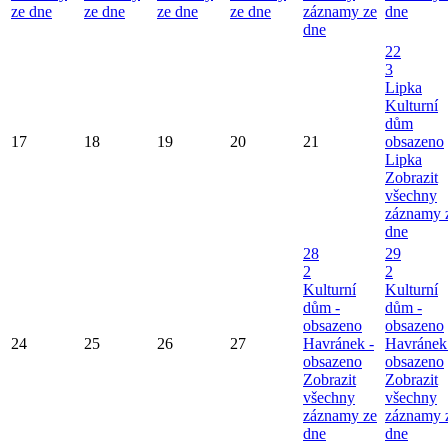
ze dne
ze dne
ze dne
ze dne
záznamy ze
dne
dne
22
3
Lipka
Kulturní
dům
17
18
19
20
21
obsazeno
Lipka
Zobrazit
všechny
záznamy 
dne
28
29
2
2
Kulturní
Kulturní
dům -
dům -
obsazeno
obsazeno
24
25
26
27
Havránek -
Havránek
obsazeno
obsazeno
Zobrazit
Zobrazit
všechny
všechny
záznamy ze
záznamy 
dne
dne