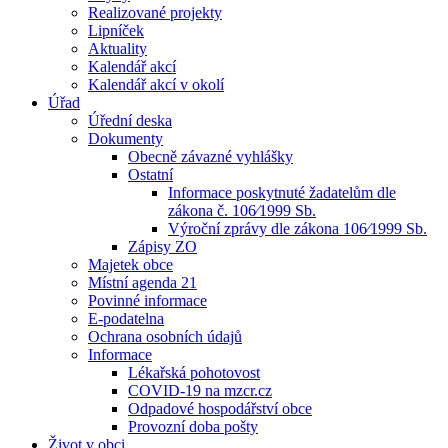
Realizované projekty
Lipníček
Aktuality
Kalendář akcí
Kalendář akcí v okolí
Úřad
Úřední deska
Dokumenty
Obecně závazné vyhlášky
Ostatní
Informace poskytnuté žadatelům dle
zákona č. 106⁄1999 Sb.
Výroční zprávy dle zákona 106⁄1999 Sb.
Zápisy ZO
Majetek obce
Místní agenda 21
Povinné informace
E-podatelna
Ochrana osobních údajů
Informace
Lékařská pohotovost
COVID-19 na mzcr.cz
Odpadové hospodářství obce
Provozní doba pošty
Život v obci