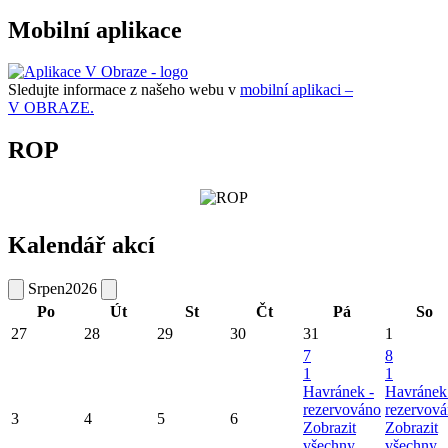
Mobilní aplikace
Sledujte informace z našeho webu v
mobilní aplikaci –
V OBRAZE.
ROP
Kalendář akcí
Srpen
2026
Po
Út
St
Čt
Pá
So
27
28
29
30
31
1
7
8
1
1
Havránek -
Havránek
rezervováno
rezervov
3
4
5
6
Zobrazit
Zobrazit
všechny
všechny