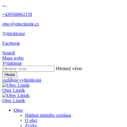
+420568862159
obec@obeclipnik.cz
Vyhledávání
Facebook
Senioři
Mapa webu
Vytisknout
Hledaný výraz
Hledat
rozšířené vyhledávání
Obec
Lipník
Obec
Lipník
Obec
Hlášení místního rozhlasu
O obci
Zvyky