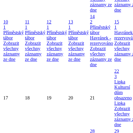
záznamy ze
záznamy 
dne
dne
14
10
11
12
13
2
15
1
1
1
1
Příměstský
1
Příměstský
Příměstský
Příměstský
Příměstský
tábor
Havránek
tábor
tábor
tábor
tábor
Havránek -
rezervov
Zobrazit
Zobrazit
Zobrazit
Zobrazit
rezervováno
Zobrazit
všechny
všechny
všechny
všechny
Zobrazit
všechny
záznamy
záznamy
záznamy
záznamy
všechny
záznamy 
ze dne
ze dne
ze dne
ze dne
záznamy ze
dne
dne
22
3
Lipka
Kulturní
dům
17
18
19
20
21
obsazeno
Lipka
Zobrazit
všechny
záznamy 
dne
28
29