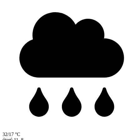
32/17 °C
úterý
11. 8.