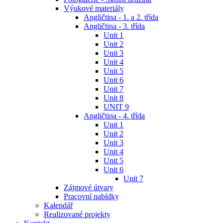
Výukové materiály
Angličtina - 1. a 2. třída
Angličtina - 3. třída
Unit 1
Unit 2
Unit 3
Unit 4
Unit 5
Unit 6
Unit 7
Unit 8
UNIT 9
Angličtina - 4. třída
Unit 1
Unit 2
Unit 3
Unit 4
Unit 5
Unit 6
Unit 7
Zájmové útvary
Pracovní nabídky
Kalendář
Realizované projekty