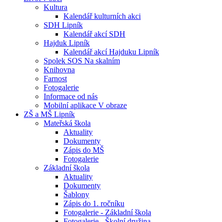
Kultura
Kalendář kulturních akci
SDH Lipník
Kalendář akcí SDH
Hajduk Lipník
Kalendář akcí Hajduku Lipník
Spolek SOS Na skalním
Knihovna
Farnost
Fotogalerie
Informace od nás
Mobilní aplikace V obraze
ZŠ a MŠ Lipník
Mateřská škola
Aktuality
Dokumenty
Zápis do MŠ
Fotogalerie
Základní škola
Aktuality
Dokumenty
Šablony
Zápis do 1. ročníku
Fotogalerie - Základní škola
Fotogalerie - Školní družina