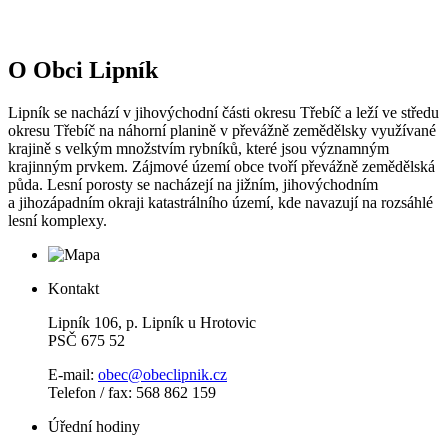
O Obci Lipník
Lipník se nachází v jihovýchodní části okresu Třebíč a leží ve středu
okresu Třebíč na náhorní planině v převážně zemědělsky využívané
krajině s velkým množstvím rybníků, které jsou významným
krajinným prvkem. Zájmové území obce tvoří převážně zemědělská
půda. Lesní porosty se nacházejí na jižním, jihovýchodním
a jihozápadním okraji katastrálního území, kde navazují na rozsáhlé
lesní komplexy.
Kontakt
Lipník 106, p. Lipník u Hrotovic
PSČ 675 52
E-mail:
obec@obeclipnik.cz
Telefon / fax: 568 862 159
Úřední hodiny